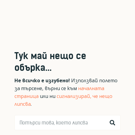
Тук май нещо се
обърка...
Не всичко е изгубено!
Използвай полето
за търсене, върни се към
началната
страница
или ни
сигнализирай, че нещо
липсва
.