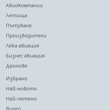
Авиокомпании
Летища
Пътуване
Производители
Лека авиация
Бизнес авиация
Дронове
Избрано
Най-новото
Най-четено
Видео