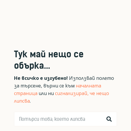
Тук май нещо се
обърка...
Не всичко е изгубено!
Използвай полето
за търсене, върни се към
началната
страница
или ни
сигнализирай, че нещо
липсва
.