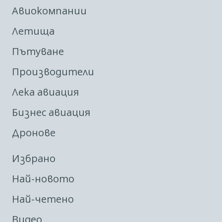
Авиокомпании
Летища
Пътуване
Производители
Лека авиация
Бизнес авиация
Дронове
Избрано
Най-новото
Най-четено
Видео